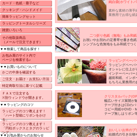
純白袋(ホワイトパ
カード・色紙・冊子など
クッキング・ハンドメイド
素朴な素材の薄手
業務用でお得な紙
簡単ラッピングセット
ラッピングトータルシリーズ
雑貨いろいろ
二つ折り色紙（無地）もみ和紙
その他取扱商品
お祝いやお別れの定番寄せ書き色紙
（メールで注文できます）
シンプルな色無地をもみ和紙でつく
▼▼検索して商品を探す！
お包み屋のサイト内で
ページを検索する♪
ラッピングペーパ
ラッピングペーパ
▼▼お買いものについて
オシャレに仕上が
かごの中身を確認する
インナーペーパー
越前和紙、インポ
ご注文・お届け・お支払い方法
もちろん業務用の
特定商取引法に基づく記載
ＦＡＸで注文する
クリスタルパック(O
※別ウィンドウが開きます。
幅広いサイズ展開が
▼▼ラッピングのコツ
テープ付きはCDの
コピー用紙やDVD・
ラッピングのコツ教えます！
テープ無しはリボン
「ハート型箱にリボンをかけ
る」
ラッピングのコツ教えます！
「円柱ボックスとタグのラッピ
おいしいお米のプ
ング」
結婚式の引き出物
▼▼お包み屋からのお知らせ