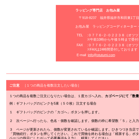
ラッピング専門店 お包み屋
〒918-8237 福井県福井市和田東1丁
お包み屋 ラッピングコーディネーター・
TEL
:０７７６-２-０２２３８（オツ
※午前10時から午後５時まで受
FAX
:０７７６-２-０２２３８（オツ
※FAXは24時間受付しております
E-mail
:
info@otutumi.com
ご注意
［１つの商品を複数注文したい場合］
１つの商品を複数ご注文になりたい場合は、１度カゴへ入れ、
カゴページにて「数量
例：ギフトバッグのピンクを5束（５０枚）注文する場合
１ ギフトバッグのピンクの「カゴへ」ボタンを押します。
２ 次ページへ行ったら、色名・個数を確認します。個数の枠に希望数「５」と入力
３ ページが更新されたら、個数が変更されているか確認します。ひきつづき当店で
「買物続行」ボタンを押してください。これで買物を終わる場合は「精算する」ボタ
ページの指示にしたがって必要事項を入力し、精算してください。