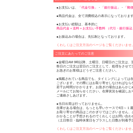
●お支払いは、
「代金引換」
・
「銀行振込」
・
「郵
●商品代金は、全て消費税込の表示になっておりま
●お支払い総額は、基本的に
商品代金＋送料＋お支払い手数料 （代引・銀行振
●お振込みの場合は、先払制となっております。
くわしくはご注文方法のページをご覧くださいませ
ご注文にあたってのご注意
●金曜日AM 9時以降、土曜日、日曜日のご注文は
祭日のご注文は翌日のご注文として、処理をさせて
お急ぎのお客様はどうぞご注意ください。
●掲載されている商品でも、タイミングによっては
ございます。その際にはお取り寄せしなければなら
若干お時間がかかります。お急ぎの場合はあらかじ
メールにてお知らせください。在庫状況を確認しお
ご連絡さしあげます。
●当日出荷は行っておりません。
在庫がある場合は、もっとも早いケースで4日～１
お取り寄せの商品はこのかぎりではございません、
かかることが予想されるのでくわしくはお問い合わ
（土日祭日・臨時休業日をプラスした日数が到着予
くわしくはご注文方法のページをご覧くださいませ