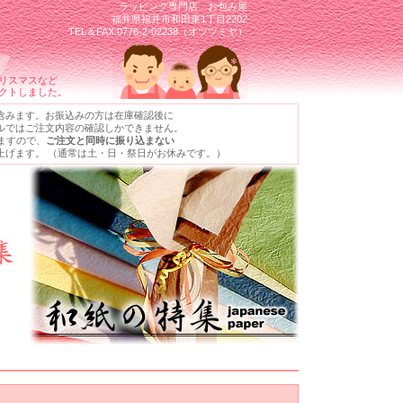
ラッピング専門店 お包み屋
福井県福井市和田東1丁目2202
TEL＆FAX:0776-2-02238（オツツミヤ）
リスマスなど
クトしました。
含みます。お振込みの方は在庫確認後に
ルではご注文内容の確認しかできません。
ますので、
ご注文と同時に振り込まない
上げます。 （通常は土・日・祭日がお休みです。）