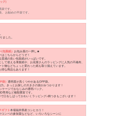
ック)
紙袋です。
袋。 お勧めの平袋です。
。
りました。
ー(包装紙）
お包み屋の一押し★
ーはこちらからどうぞ！
る質感の良い包装紙がいっぱいです。
として使える薄葉紙や、お花屋さんのラッピングに人気の不織布、
ート物などちょっと変わった紙も取り揃えています。
お得な商品もあります！
PP袋）
透明度が高くつやがあるOPP袋。
魅力。きっとお探しの大きさの袋がみつかります！
パッケージでおなじみの透明パック。
MD専用など種類豊富です。
等で口をしばってかわいくラッピング♪柄つきもございます！
チギフト
本場福井県産コシヒカリ！
やコンペの参加賞などなど、いろいろなシーンに