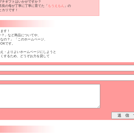
プチギフトはいかがですか？
店長の母が丁寧に丁寧に育てた「
もうえもん
」の
ヒカリです！
ります！
か？」など商品についてや、
なの？」 「このホームページ、
OKです。
揃え・よりよいホームページにしようと
良くするため、どうぞお力を貸して