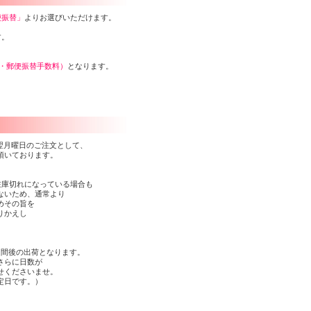
便振替」
よりお選びいただけます。
す。
込・郵便振替手数料）
となります。
。
、翌月曜日のご注文として、
頂いております。
在庫切れになっている場合も
ないため、通常より
めその旨を
りかえし
週間後の出荷となります。
さらに日数が
せくださいませ。
定日です。）
。