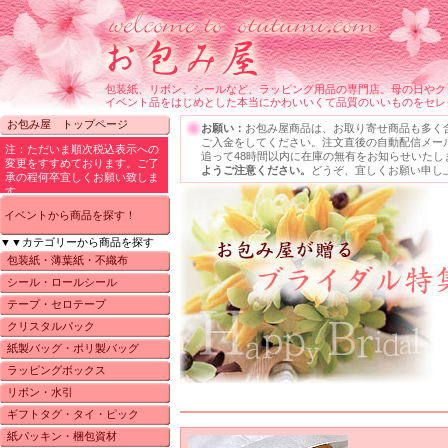
包装紙、リボン、シールなど、ラッピング用品の専門店。母の日やク
イベント品をはじめとした本当にかわいいくて品質のいいものをセレ
お包み屋 トップページ
お願い：
お包み屋商品は、お取り寄せ商品も多く
ご入金をしてください。注文直後の自動配信メー
追って48時間以内に在庫の無有をお知らせいたし
ようご注意ください。
どうぞ、宜しくお願い申し
イベントから商品を探す！
▼▼カテゴリーから商品を探す
包装紙・薄葉紙・不織布
シール・ロールシール
テープ・セロテープ
クリスタルパック
紙製バッグ・ポリ製バッグ
ラッピングボックス
リボン・水引
ギフトタグ・タイ・ピック
紙パッキン・梱包資材