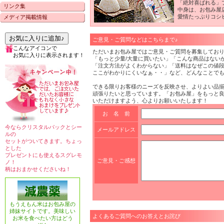
「絶対喜ばれる」
リンク集
中身は、お包み屋
愛情たっぷりコシ
メディア掲載情報
お気に入りに追加♪
ご意見・ご質問などはこちらまで♪
こんなアイコンで
ただいまお包み屋ではご意見・ご質問を募集してお
お気に入りに表示されます！
「もっと少量/大量に買いたい」「こんな商品はない
「注文方法がよくわからない」「送料はなぜこの値段
ここがわかりにくいなぁ・・」など、どんなことでも
できる限りお客様のニーズを反映させ、よりよい品
頑張りたいと思っています。「お包み屋」をもっと
いただけますよう、心よりお願いいたします！
お 名 前
今ならクリスタルパックとシー
メールアドレス
ルの
セットがついてきます。ちょっ
とした
プレゼントにも使えるスグレモ
ご意見・ご感想
ノ！
柄はおまかせくださいね！
もうえもん米はお包み屋の
姉妹サイトです。美味しい
よくあるご質問へのお答えとお詫び
お米を食べたい方はどう