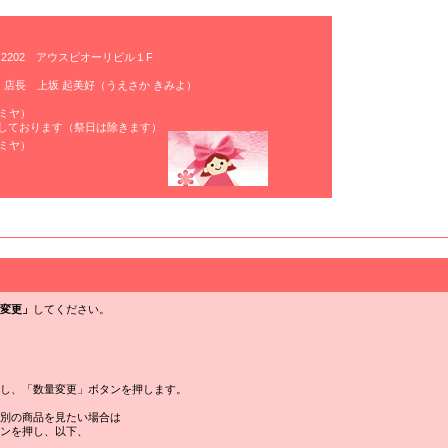
目2202 アウスピオーリビル１F
店長 上坂 起美好（うえさか きみよ）
ツミヤ）
付しております（祭日は除きます）
ツミヤ）
変更」
してください。
し、「数量変更」ボタンを押します。
別の商品を見たい場合は
ンを押し、以下、