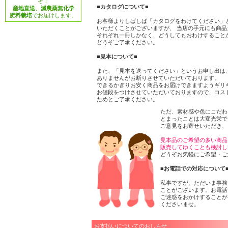
ぞ！
■カタログについて■
産地直送、減農薬無化学
肥料栽培
でお届けします。
お客様よりしばしば「カタログをわけてください」
いただくことがございますが、 当店の手元にも商品
それぞれ一冊しかなく、どうしてもおわけすること
どうぞご了承ください。
■見本について■
また、「見本を送ってください」というお申し出は
ありませんがお断りさせていただいております。
できるかぎりお安く商品をお届けできますようギリ
お値段をつけさせていただいておりますので、コス
ためとご了承ください。
ただ、素材感や色にこだわ
とまったことは大変光栄で
ご意見をお寄せいただき、
見本品のご希望の多い商品
販売してゆくことも検討し
どうぞお気軽にご希望・ご
■お電話での対応について
私事ですが、ただいま事務
ことがございます。お電話
ご迷惑をおかけすることが
くださいませ。
お支払いについてのおしらせ